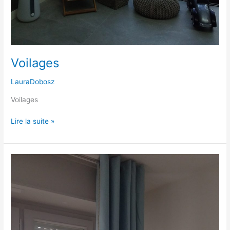
Voilages
LauraDobosz
Voilages
Lire la suite »
Rideaux