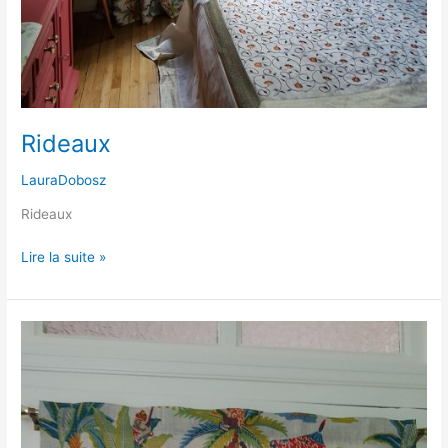
Rideaux
LauraDobosz
Rideaux
Lire la suite »
Store