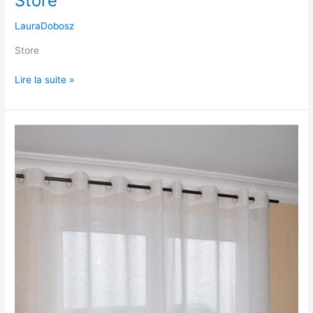
Store
LauraDobosz
Store
Lire la suite »
Voilage
bi-
matière