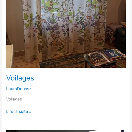
Voilages
LauraDobosz
Voilages
Lire la suite »